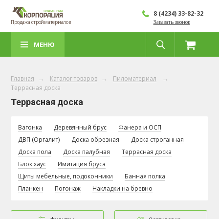
8 (4234) 33-82-32
Продажа стройматериалов
Заказать звонок
МЕНЮ
Главная
→
Каталог товаров
→
Пиломатериал
→
Террасная доска
Террасная доска
Вагонка
Деревянный брус
Фанера и ОСП
ДВП (Оргалит)
Доска обрезная
Доска строганная
Доска пола
Доска палубная
Террасная доска
Блок хаус
Имитация бруса
Щиты мебельные, подоконники
Банная полка
Планкен
Погонаж
Накладки на бревно