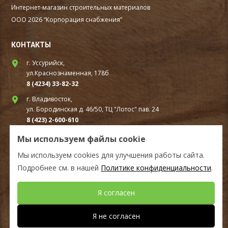
Интернет-магазин строительных материалов
ООО 2026 “Корпорация снабжения”
КОНТАКТЫ
г. Уссурийск,
ул.Краснознаменная, 178б
8 (4234) 33-82-32
г. Владивосток,
ул. Бородинская д. 46/50, ТЦ "Лотос" пав. 24
8 (423) 2-600-610
г. Находка,
Мы используем файлы cookie
ул. Шоссейная, д. 94В стр.1А ТЦ «Удача» первый этаж
Мы используем cookies для улучшения работы сайта.
8(4236) 610-010
Подробнее см. в нашей
Политике конфиденциальности
.
СОЦ.СЕТИ
Я согласен
Мы в Telegram
Я не согласен
Разработка сайта -
Студия House