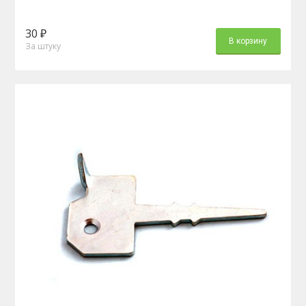
30 ₽
В корзину
За штуку