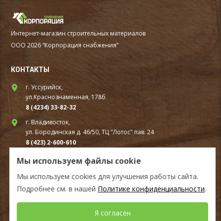
Интернет-магазин строительных материалов
ООО 2026 “Корпорация снабжения”
КОНТАКТЫ
г. Уссурийск,
ул.Краснознаменная, 178б
8 (4234) 33-82-32
г. Владивосток,
ул. Бородинская д. 46/50, ТЦ "Лотос" пав. 24
8 (423) 2-600-610
г. Находка,
Мы используем файлы cookie
ул. Шоссейная, д. 94В стр.1А ТЦ «Удача» первый этаж
Мы используем cookies для улучшения работы сайта.
8(4236) 610-010
Подробнее см. в нашей
Политике конфиденциальности
.
СОЦ.СЕТИ
Я согласен
Мы в Telegram