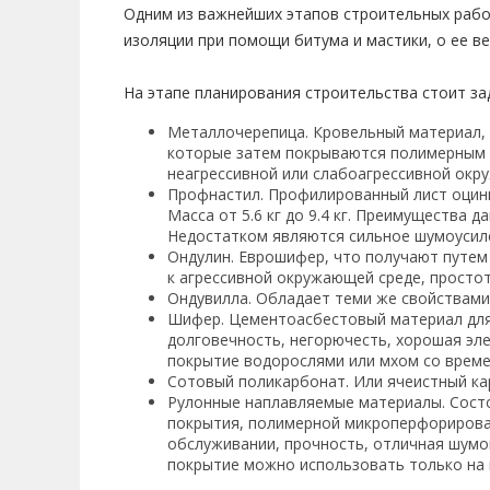
Одним из важнейших этапов строительных рабо
изоляции при помощи битума и мастики, о ее ве
На этапе планирования строительства стоит за
Металлочерепица. Кровельный материал, ч
которые затем покрываются полимерным з
неагрессивной или слабоагрессивной окру
Профнастил. Профилированный лист оцин
Масса от 5.6 кг до 9.4 кг. Преимущества
Недостатком являются сильное шумоусиле
Ондулин. Еврошифер, что получают путем
к агрессивной окружающей среде, простот
Ондувилла. Обладает теми же свойствами,
Шифер. Цементоасбестовый материал для
долговечность, негорючесть, хорошая эле
покрытие водорослями или мхом со време
Сотовый поликарбонат. Или ячеистный кар
Рулонные наплавляемые материалы. Состо
покрытия, полимерной микроперфорированн
обслуживании, прочность, отличная шумои
покрытие можно использовать только на 