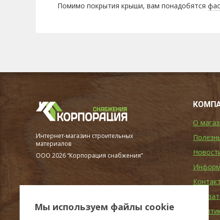
Помимо покрытия крыши, вам понадобятся
фас
КОМП
О магаз
Интернет-магазин строительных
Полезн
материалов
Новост
ООО 2026 “Корпорация снабжения”
Информ
Контак
Заказат
Мы используем файлы cookie
Полити