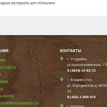
адные материалы
для облицовки.
АНИЯ
КОНТАКТЫ
г. Уссурийск,
ине
ул.Краснознаменная, 17
ые советы
8 (4234) 33-82-32
и
г. Владивосток,
ация
ул. Бородинская д. 46/50
ты
24
ь звонок
8 (423) 2-600-610
ка конфиденциальности
г. Находка,