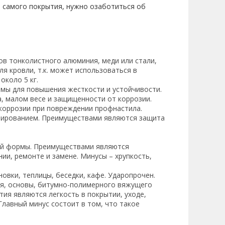
 самого покрытия, нужно озаботиться об
ов тонколистного алюминия, меди или стали,
 кровли, т.к. может использоваться в
около 5 кг.
мы для повышения жесткости и устойчивости.
а, малом весе и защищенности от коррозии.
 коррозии при повреждении профнастила.
фрированием. Преимуществами являются защита
ой формы. Преимуществами являются
ии, ремонте и замене. Минусы – хрупкость,
овки, теплицы, беседки, кафе. Ударопрочен.
ия, основы, битумно-полимерного вяжущего
ия являются легкость в покрытии, уходе,
лавный минус состоит в том, что такое