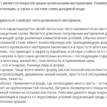
т является покрытие крыши кровельными материалами. Помимо
нтиляции, а также о системе слива дождевой воды.
думаться о выборе типа кровельного материала:
то характеризуется своей легкостью. Изготавливается из лист
ащитным слоем. Является довольно популярным материалом для
жающей среде различных климатических условий. Обычно весит 
кованной стали. Имеет волнообразную или трапециевидную фор
 данного кровельного материала заключаются в простоте монтаж
ние, что приводит к эффекту барабана, и потеря стойкости от
 нагрева и прессовки целлюлозных волокон с последующим го
а монтажа, малый вес, пластичность и приемлемая цена.
 что и ондулин. Разница лишь в форме.
 кровли. Чаще всего имеют форму листов плоской или волнист
ктроизоляция, дешевизна, малый нагрев, простота в обслуживан
нем, тяжесть.
бонат. Применяется везде, где необходимо много света – остан
ит из крупнозернистой посыпки, битумно-полимерного покрыт
ой пленки из посыпки или песка. Плюсами данного вида покрыт
золяция и защита от агрессивных условий окружающей среды. Г
плоских крышах.