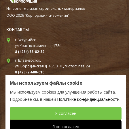
Интернет-магазин строительных материалов
ООО 2026 “Корпорация снабжения”
КОНТАКТЫ
г. Уссурийск,
ул.Краснознаменная, 178б
8 (4234) 33-82-32
г. Владивосток,
ул. Бородинская д. 46/50, ТЦ "Лотос" пав. 24
8 (423) 2-600-610
г. Находка,
Мы используем файлы cookie
ул. Шоссейная, д. 94В стр.1А ТЦ «Удача» первый этаж
Мы используем cookies для улучшения работы сайта.
8(4236) 610-010
Подробнее см. в нашей
Политике конфиденциальности
.
СОЦ.СЕТИ
Я согласен
Мы в Telegram
Я не согласен