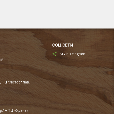
СОЦ.СЕТИ
Мы в Telegram
8б
, ТЦ "Лотос" пав.
тр.1А ТЦ «Удача»