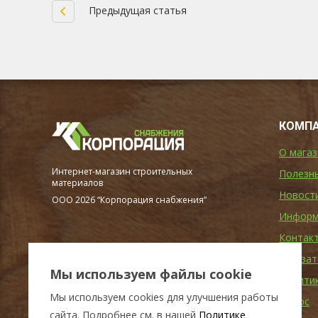
Предыдущая статья
КОМП
О магаз
Интернет-магазин строительных
Полезн
материалов
Новост
ООО 2026 “Корпорация снабжения”
Информ
Контак
Заказат
Мы используем файлы cookie
Полити
Мы используем cookies для улучшения работы
Опрос
сайта.
Подробнее см. в нашей
Политике