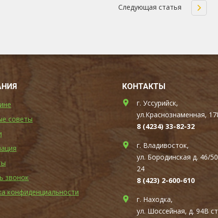
Следующая статья
АНИЯ
КОНТАКТЫ
г. Уссурийск,
ине
ул.Краснознаменная, 17
ые советы
8 (4234) 33-82-32
и
г. Владивосток,
ация
ул. Бородинская д. 46/50
ты
24
ь звонок
8 (423) 2-600-610
ка конфиденциальности
г. Находка,
ул. Шоссейная, д. 94В с