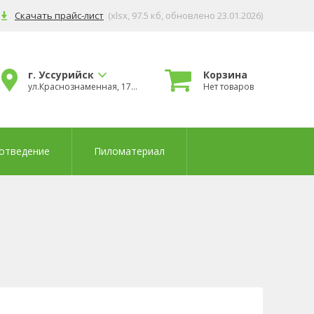
Скачать прайс-лист
(xlsx, 97.5 кб
, обновлено 23.01.2026
)
г. Уссурийск
Корзина
ул.Краснознаменная, 178б
Нет товаров
отведение
Пиломатериал