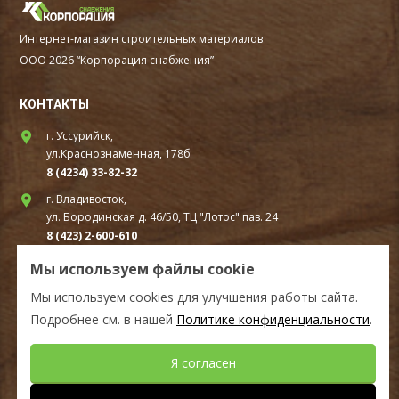
Интернет-магазин строительных материалов
ООО 2026 “Корпорация снабжения”
КОНТАКТЫ
г. Уссурийск,
ул.Краснознаменная, 178б
8 (4234) 33-82-32
г. Владивосток,
ул. Бородинская д. 46/50, ТЦ "Лотос" пав. 24
8 (423) 2-600-610
г. Находка,
Мы используем файлы cookie
ул. Шоссейная, д. 94В стр.1А ТЦ «Удача» первый этаж
Мы используем cookies для улучшения работы сайта.
8(4236) 610-010
Подробнее см. в нашей
Политике конфиденциальности
.
СОЦ.СЕТИ
Я согласен
Мы в Telegram