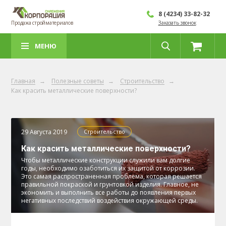
8 (4234) 33-82-32
Продажа стройматериалов
Заказать звонок
МЕНЮ
Главная
→
Полезные советы
→
Строительство
→
Как красить металлические поверхности?
29 Августа 2019
Строительство
Как красить металлические поверхности?
Чтобы металлические конструкции служили вам долгие
годы, необходимо озаботиться их защитой от коррозии.
Это самая распространенная проблема, которая решается
правильной покраской и грунтовкой изделия. Главное, не
экономить и выполнить все работы до появления первых
негативных последствий воздействия окружающей среды.