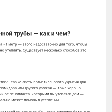
ной трубы — как и чем?
на ~1 метр — этого недостаточно для того, чтобы
но утеплять. Существует несколько способов это
астке? Старые листы полиэтиленового укрытия для
/помидора или другого урожая — тоже хорошо.
ки от пенопласта, которыми вы утепляли дом —
иально может помочь в утеплении.
которой закопана труба. Сверху уложите ботву или