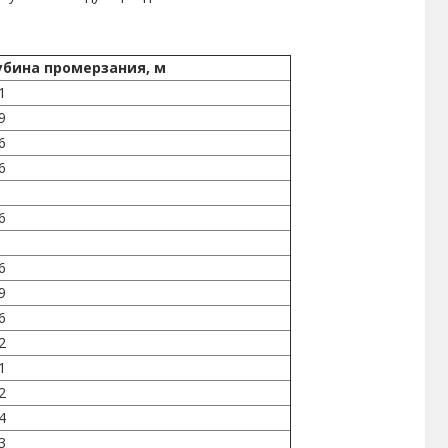
убина промерзания, м
1
9
6
6
6
6
9
6
2
1
2
4
3