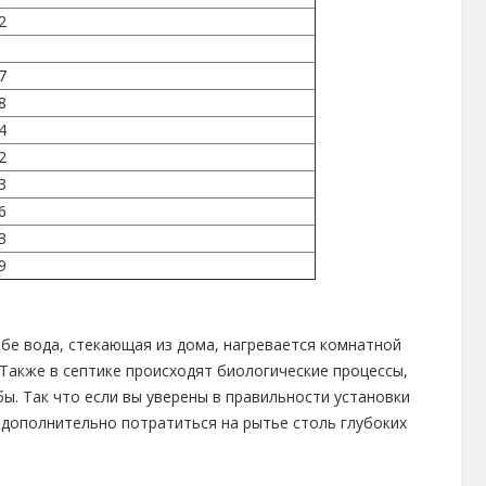
2
7
8
4
2
3
6
3
9
ебе вода, стекающая из дома, нагревается комнатной
 Также в септике происходят биологические процессы,
. Так что если вы уверены в правильности установки
 дополнительно потратиться на рытье столь глубоких