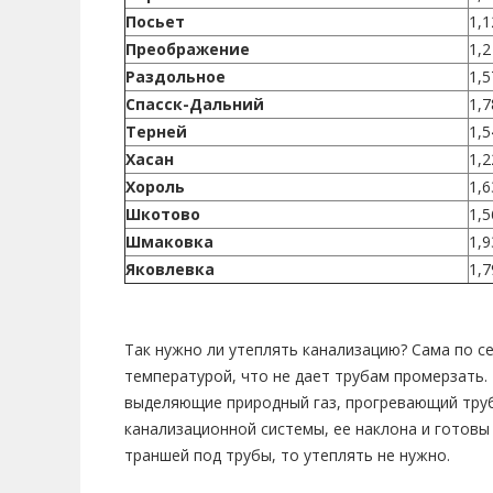
Посьет
1,1
Преображение
1,2
Раздольное
1,5
Спасск-Дальний
1,7
Терней
1,5
Хасан
1,2
Хороль
1,6
Шкотово
1,5
Шмаковка
1,9
Яковлевка
1,7
Так нужно ли утеплять канализацию? Сама по с
температурой, что не дает трубам промерзать.
выделяющие природный газ, прогревающий трубы
канализационной системы, ее наклона и готовы
траншей под трубы, то утеплять не нужно.