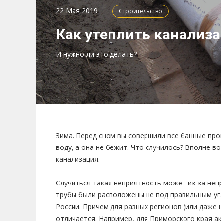
22 Мая 2019
Строительство
Как утеплить канализ
И нужно ли это делать?
Зима. Перед сном вы совершили все банные про
воду, а она не бежит. Что случилось? Вполне в
канализация.
Случиться такая неприятность может из-за не
трубы были расположены не под правильным уг
России. Причем для разных регионов (или даже 
отличается. Например, для Приморского края а